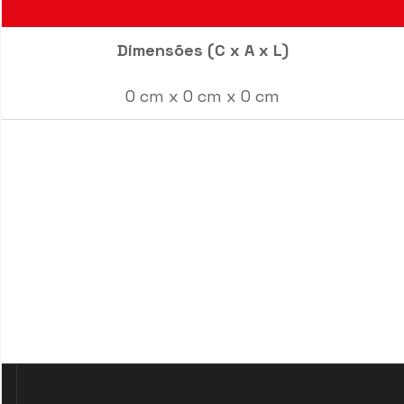
Dimensões (C x A x L)
0 cm x 0 cm x 0 cm