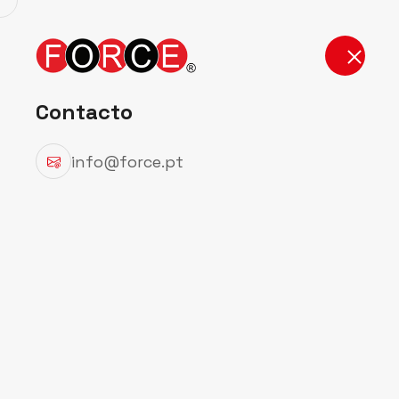
Início
Produt
Contacto
info@force.pt
Detalhes do
Início
Detalhes do Produto