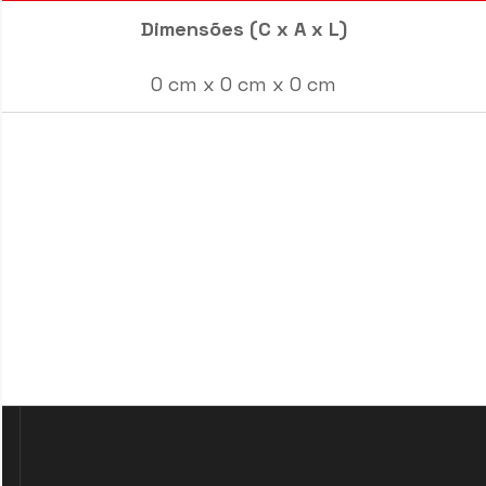
Dimensões (C x A x L)
0 cm x 0 cm x 0 cm