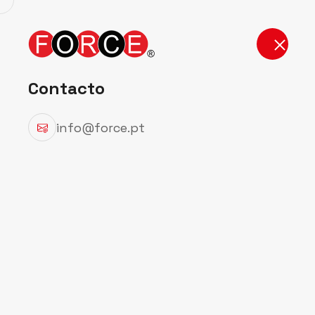
Início
Produt
Contacto
info@force.pt
Detalhes do
Início
Detalhes do Produto