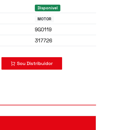
Disponível
MOTOR
9G0119
317726
mprar?
Sou Distribuidor