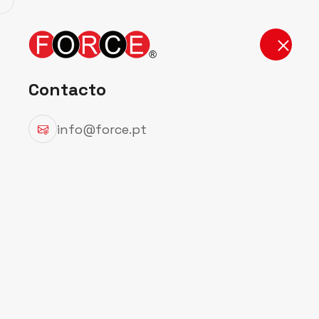
Início
Produt
Contacto
info@force.pt
Detalhes do
Início
Detalhes do Produto