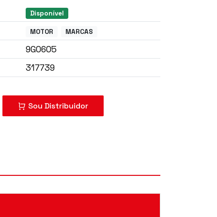
Disponível
MOTOR
MARCAS
9G0605
317739
mprar?
Sou Distribuidor