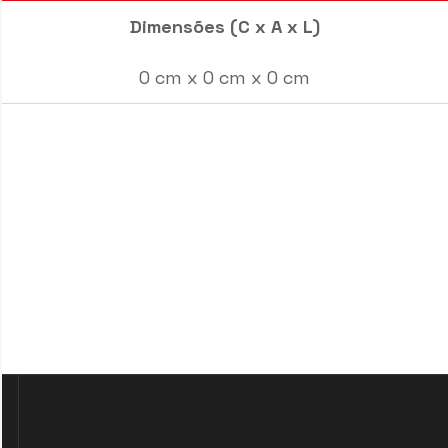
Dimensões (C x A x L)
0 cm x 0 cm x 0 cm