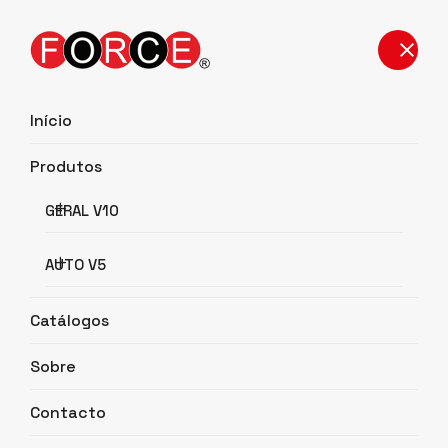
Início
Produtos
Detalhes do Produto
GERAL V10
Início
Detalhes do Produto
AUTO V5
Catálogos
Sobre
Contacto