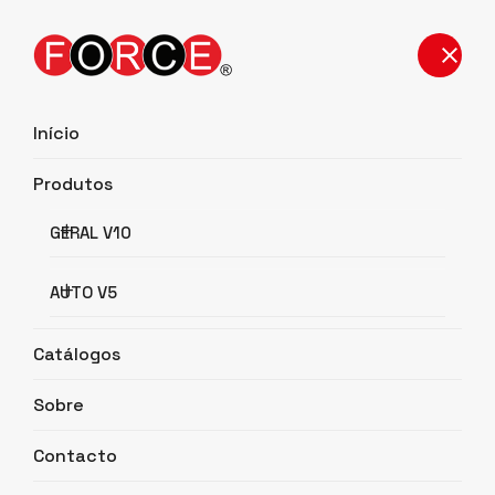
Início
Produtos
Detalhes do Produto
GERAL V10
Início
Detalhes do Produto
AUTO V5
Catálogos
Sobre
Contacto