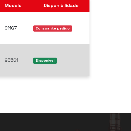
Modelo
Disponibilidade
911G7
Consoante pedido
935G1
Disponível