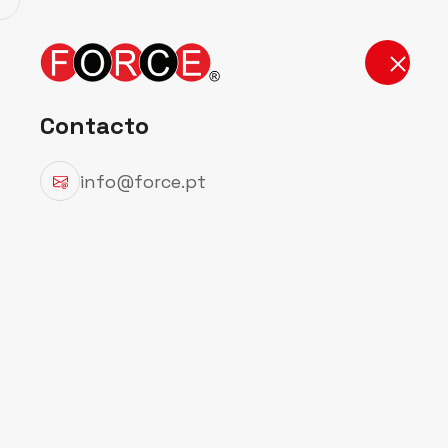
Início
Produt
Contacto
info@force.pt
Detalhes do
Início
Detalhes do Produto