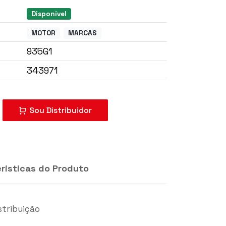
Disponível
MOTOR
MARCAS
935G1
343971
risticas do Produto
mprar?
Sou Distribuidor
stribuição