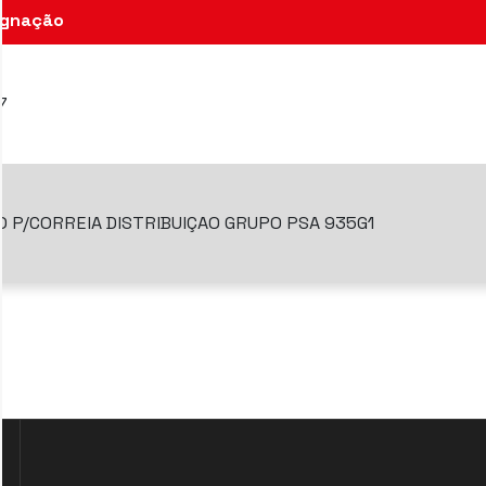
Designação
911G7
JOGO P/CORREIA DISTRIBUIÇAO GRUPO PSA 935G1