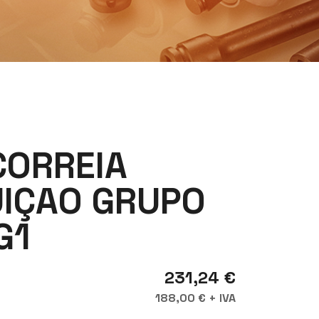
CORREIA
UIÇAO GRUPO
G1
231,24 €
188,00 € + IVA