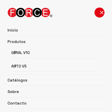
Início
Produtos
Detalhes do Produto
GERAL V10
Início
Detalhes do Produto
AUTO V5
Catálogos
Sobre
Contacto