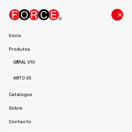
Início
Produtos
Detalhes do Produto
GERAL V10
Início
Detalhes do Produto
AUTO V5
Catálogos
Sobre
Contacto