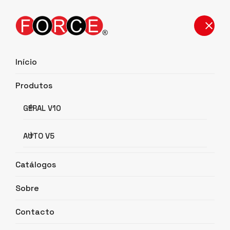
Início
Produtos
Detalhes do Produto
GERAL V10
Início
Detalhes do Produto
AUTO V5
Catálogos
Sobre
Contacto