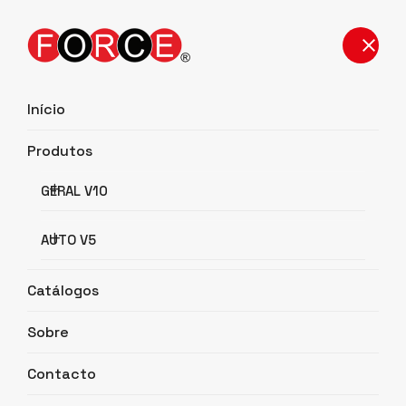
Início
Produtos
Detalhes do Produto
GERAL V10
Início
Detalhes do Produto
AUTO V5
Catálogos
Sobre
Contacto